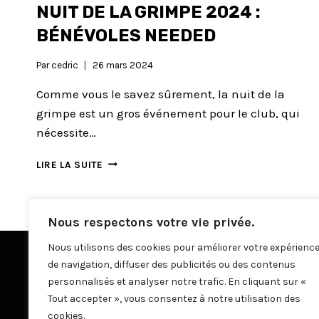
NUIT DE LA GRIMPE 2024 :
BÉNÉVOLES NEEDED
Par
cedric
26 mars 2024
Comme vous le savez sûrement, la nuit de la
grimpe est un gros événement pour le club, qui
nécessite…
NUIT
LIRE LA SUITE
DE
LA
GRIMPE
Nous respectons votre vie privée.
2024
:
Nous utilisons des cookies pour améliorer votre expérienc
BÉNÉVOLES
de navigation, diffuser des publicités ou des contenus
NEEDED
personnalisés et analyser notre trafic. En cliquant sur «
Tout accepter », vous consentez à notre utilisation des
cookies.