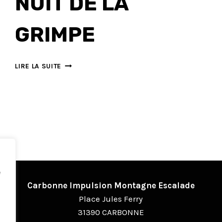
NUIT DE LA
GRIMPE
NUIT
LIRE LA SUITE
DE
LA
GRIMPE
e
Carbonne Impulsion Montagne Escalade
Place Jules Ferry
31390 CARBONNE