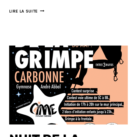
NUIT
LIRE LA SUITE
DE
LA
GRIMPE
:
LES
RÈGLES
POUR
LES
GRIMPEURS