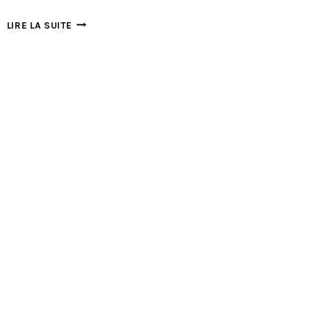
NUIT
LIRE LA SUITE
DE
LA
GRIMPE
:
LE
PROGRAMME
DES
CONTESTS