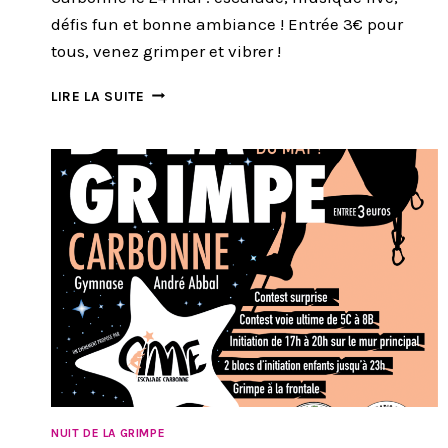
défis fun et bonne ambiance ! Entrée 3€ pour
tous, venez grimper et vibrer !
NUIT
LIRE LA SUITE
DE
LA
GRIMPE
CARBONNE
2025
:
ESCALADE
&
MUSIQUE
LE
24
MAI
!
NUIT DE LA GRIMPE