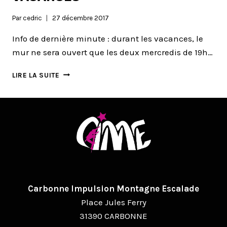
Par
cedric
27 décembre 2017
Info de dernière minute : durant les vacances, le
mur ne sera ouvert que les deux mercredis de 19h…
OUVERTURE
LIRE LA SUITE
PENDANT
LES
VACANCES
Carbonne Impulsion Montagne Escalade
Place Jules Ferry
31390 CARBONNE