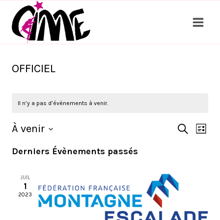
Aller
au
contenu
OFFICIEL
Il n’y a pas d’évènements à venir.
À venir
RECHERCH
NA
RECH
LISTE
Sélectionnez
DE
Derniers Évènements passés
ET
une
VU
date.
NAVI
JUIL
ÉV
1
2023
DE