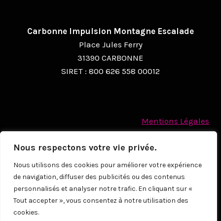
Carbonne Impulsion Montagne Escalade
Place Jules Ferry
31390 CARBONNE
SIRET : 800 626 558 00012
Mentions Légales
Politique des cookies
Nous respectons votre vie privée.
Protection des Données à caractère personnel
Nous utilisons des cookies pour améliorer votre expérience
de navigation, diffuser des publicités ou des contenus
© 2026
personnalisés et analyser notre trafic. En cliquant sur «
Tout accepter », vous consentez à notre utilisation des
cookies.
NOUS CONTACTER