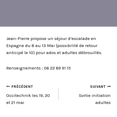
Jean-Pierre propose un séjour d’escalade en
Espagne du 8 au 13 Mai (possibilité de retour
anticipé le 10) pour ados et adultes débrouillés.
Renseignements : 06 22 89 91 15
NAVIGATION
PRÉCÉDENT
SUIVANT
Occitechnik les 19, 20
Sortie initiation
DE
et 21 mai
adultes
L’ARTICLE