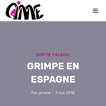
Aller
au
contenu
SORTIE FALAISE
GRIMPE EN
ESPAGNE
Par
jerome
3 mai 2018